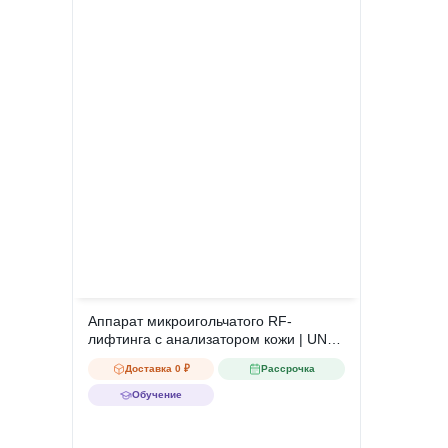
Аппарат микроигольчатого RF-
лифтинга с анализатором кожи | UNT
Tech MicroNeedle Pro
Доставка 0 ₽
Рассрочка
Обучение