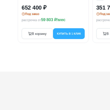
652 400
351 
Под заказ
Под за
59 803
/мес
рассрочка от
рассрочк
В корзину
В 
КУПИТЬ В 1 КЛИК