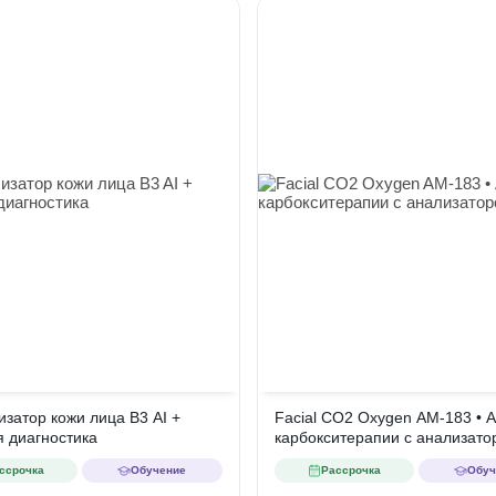
изатор кожи лица B3 AI +
Facial CO2 Oxygen AM-183 • 
я диагностика
карбокситерапии с анализато
кожи
ссрочка
Обучение
Рассрочка
Обуч