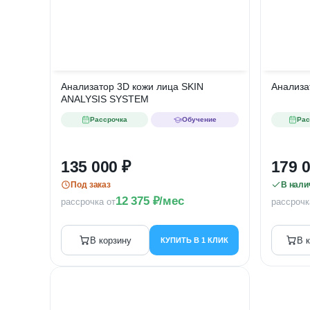
Анализатор 3D кожи лица SKIN
Анализа
ANALYSIS SYSTEM
Рассрочка
Обучение
Рас
135 000
179 
Под заказ
В нали
12 375
/мес
рассрочка от
рассрочк
В корзину
В 
КУПИТЬ В 1 КЛИК