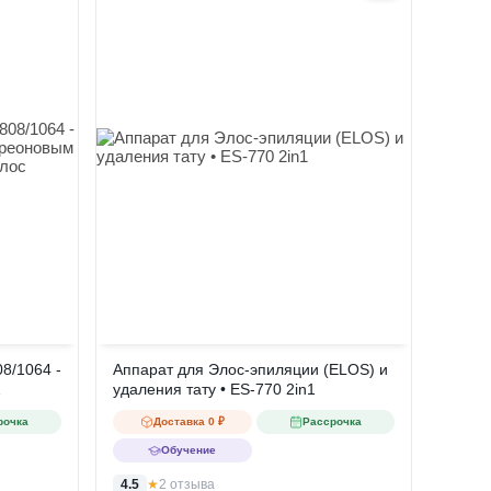
8/1064 -
Аппарат для Элос-эпиляции (ELOS) и
QUAN
удаления тату • ES-770 2in1
Аппар
лифти
рочка
Доставка 0 ₽
Рассрочка
Обучение
4.5
★
2 отзыва