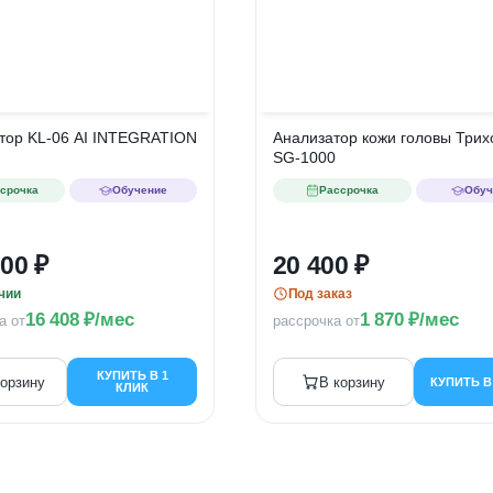
тор KL-06 AI INTEGRATION
Анализатор кожи головы Трих
SG-1000
срочка
Обучение
Рассрочка
Обуч
000
20 400
чии
Под заказ
16 408
/мес
1 870
/мес
а от
рассрочка от
КУПИТЬ В 1
корзину
В корзину
КУПИТЬ В
КЛИК