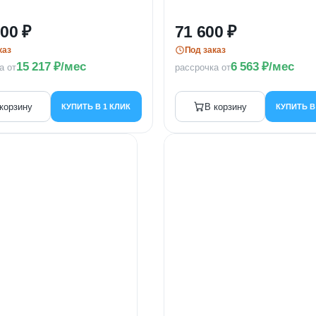
000
71 600
каз
Под заказ
15 217
/мес
6 563
/мес
а от
рассрочка от
корзину
В корзину
КУПИТЬ В 1 КЛИК
КУПИТЬ В