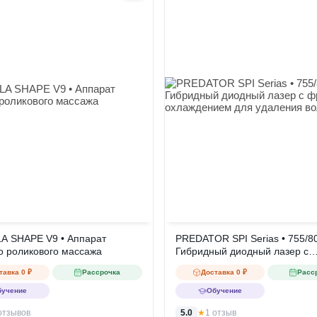
A SHAPE V9 • Аппарат
PREDATOR SPI Serias • 755/80
о роликового массажа
Гибридный диодный лазер с
фреоновым охлаждением для
тавка 0 ₽
Рассрочка
Доставка 0 ₽
Расс
удаления волос
бучение
Обучение
отзывов
5.0
★
1 отзыв