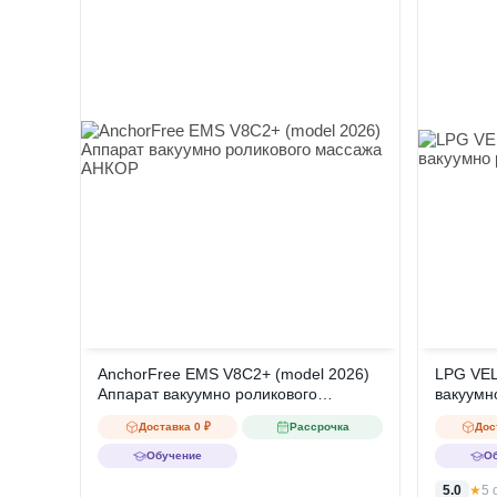
AnchorFree EMS V8C2+ (model 2026)
LPG VEL
Аппарат вакуумно роликового
вакуумн
массажа АНКОР
Доставка 0 ₽
Рассрочка
Дос
Обучение
О
5.0
★
5 