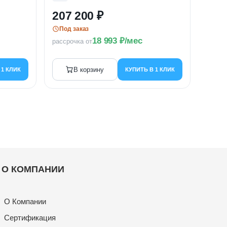
207 200
256
Под заказ
В н
18 993
/мес
рассрочка от
рассро
В корзину
 1 КЛИК
КУПИТЬ В 1 КЛИК
О КОМПАНИИ
О Компании
Сертификация